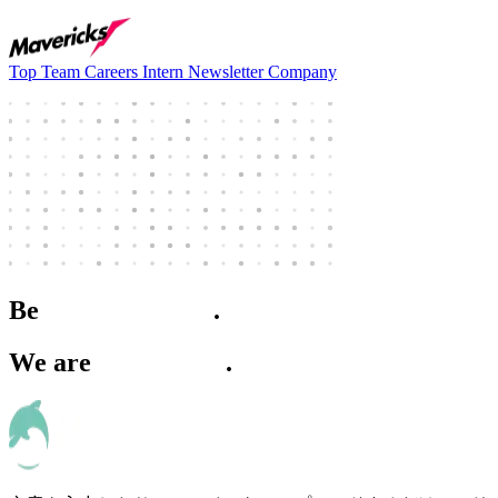
Top
Team
Careers
Intern
Newsletter
Company
Apply
Be
Irreplaceable
.
We are
Mavericks
.